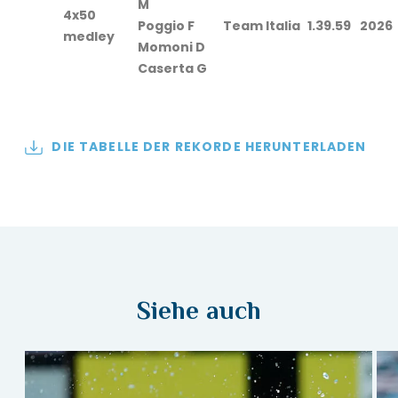
M
4x50
Poggio F
Team Italia
1.39.59
2026
medley
Momoni D
Caserta G
DIE TABELLE DER REKORDE HERUNTERLADEN
Siehe auch