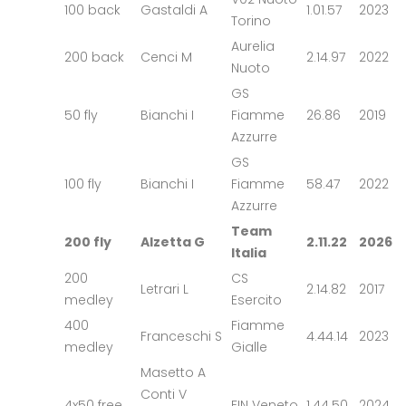
100 back
Gastaldi A
1.01.57
2023
Torino
Aurelia
200 back
Cenci M
2.14.97
2022
Nuoto
GS
50 fly
Bianchi I
Fiamme
26.86
2019
Azzurre
GS
100 fly
Bianchi I
Fiamme
58.47
2022
Azzurre
Team
200 fly
Alzetta G
2.11.22
2026
Italia
200
CS
Letrari L
2.14.82
2017
medley
Esercito
400
Fiamme
Franceschi S
4.44.14
2023
medley
Gialle
Masetto A
Conti V
4x50 free
FIN Veneto
1.44.50
2024