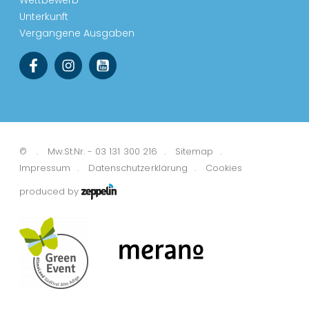
Unterkunft
Vergangene Ausgaben
©
Mw.St.Nr. - 03 131 300 216
Sitemap
Impressum
Datenschutzerklärung
Cookies
produced by