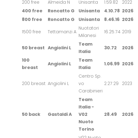
200 free
Almeida N
Unisanta
1.59.82
2022
400 free
Roncatto G
Unisanta
4.10.78
2026
800 free
Roncatto G
Unisanta
8.46.16
2026
Nuotatori
1500 free
Tettamanzi A
16.25.74
2019
Milanesi
Team
50 breast
Angiolini L
30.72
2026
Italia
100
Team
Angiolini L
1.06.99
2026
breast
Italia
Centro Sp.
200 breast
Angiolini L
vo
2.27.29
2023
Carabinieri
Team
Italia -
50 back
Gastaldi A
V02
28.49
2026
Nuoto
Torino
V02 Nuoto