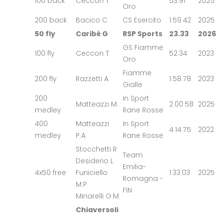
100 back
Ceccon T
53.91
2025
Oro
200 back
Bacico C
CS Esercito
1.59.42
2025
50 fly
Caribé G
RSP Sports
23.33
2026
GS Fiamme
100 fly
Ceccon T
52.34
2023
Oro
Fiamme
200 fly
Razzetti A
1.58.78
2023
Gialle
200
In Sport
Matteazzi M.
2.00.58
2025
medley
Rane Rosse
400
Matteazzi
In Sport
4.14.75
2022
medley
P.A.
Rane Rosse
Stocchetti R
Team
Desiderio L
Emilia-
4x50 free
Funiciello
1.33.03
2025
Romagna -
M.P.
FIN
Minarelli G.M.
Chiaversoli