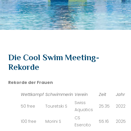
Die Cool Swim Meeting-
Rekorde
Rekorde der Frauen
Wettkampf
Schwimmerin
Verein
Zeit
Jahr
Swiss
50 free
Touretski S
25.35
2022
Aquatics
CS
100 free
Morini S
55.16
2025
Esercito