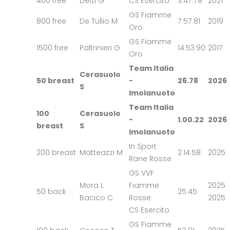
400 free
Detti G
CS Esercito
3.47.78
2021
GS Fiamme
800 free
De Tullio M
7.57.81
2019
Oro
GS Fiamme
1500 free
Paltrinieri G
14.53.90
2017
Oro
Team Italia
Cerasuolo
50 breast
-
26.78
2026
S
Imolanuoto
Team Italia
100
Cerasuolo
-
1.00.22
2026
breast
S
Imolanuoto
In Sport
200 breast
Matteazzi M
2.14.58
2025
Rane Rosse
GS VVF
Mora L
Fiamme
2025
50 back
25.45
Bacico C
Rosse
2025
CS Esercito
GS Fiamme