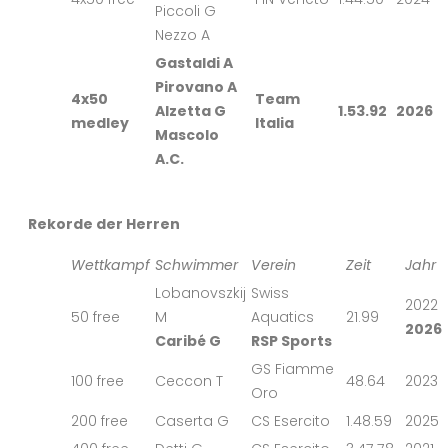
Piccoli G
Nezzo A
Gastaldi A
Pirovano A
4x50
Team
Alzetta G
1.53.92
2026
medley
Italia
Mascolo
A.C.
Rekorde der Herren
Wettkampf
Schwimmer
Verein
Zeit
Jahr
Lobanovszkij
Swiss
2022
50 free
M
Aquatics
21.99
2026
Caribé G
RSP Sports
GS Fiamme
100 free
Ceccon T
48.64
2023
Oro
200 free
Caserta G
CS Esercito
1.48.59
2025